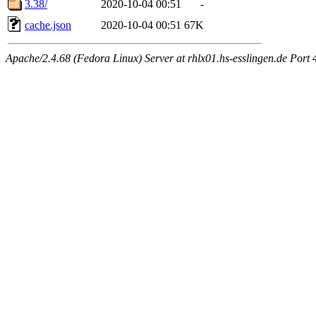
3.38/
2020-10-04 00:51
-
cache.json
2020-10-04 00:51
67K
Apache/2.4.68 (Fedora Linux) Server at rhlx01.hs-esslingen.de Port 